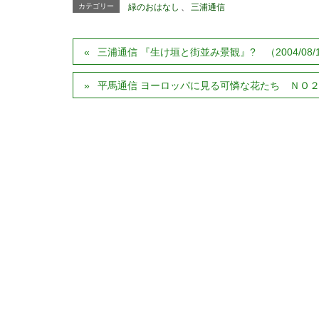
カテゴリー
緑のおはなし
、
三浦通信
三浦通信 『生け垣と街並み景観』? （2004/08/
平馬通信 ヨーロッパに見る可憐な花たち ＮＯ２３ （