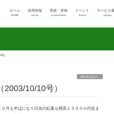
ホーム
採用情報
実績・実例
イベント
サービス
HOME
recruit
achievement
Event
service
10号）
緑のおはなし
003/10/10号）
１０月も半ばになり日光の紅葉も標高１３００ｍ付近ま