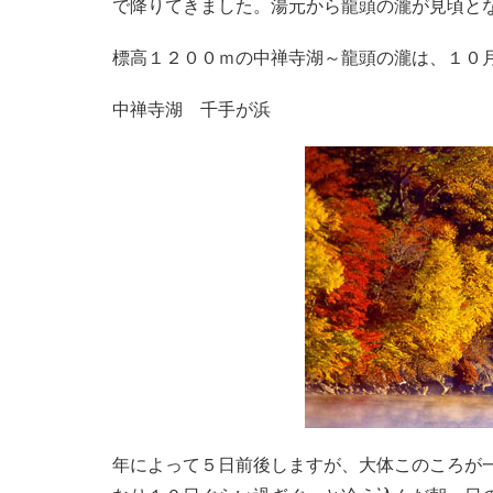
で降りてきました。湯元から龍頭の瀧が見頃と
標高１２００ｍの中禅寺湖～龍頭の瀧は、１０
中禅寺湖 千手が浜
年によって５日前後しますが、大体このころが