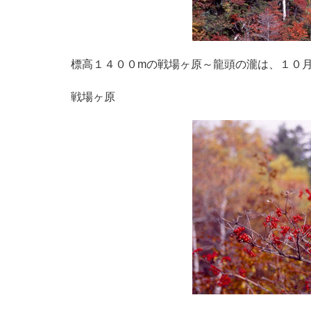
標高１４００mの戦場ヶ原～龍頭の瀧は、１０
戦場ヶ原