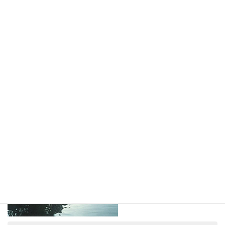
山脇学園 九十九里民家武家屋敷周辺造園工事
（千葉県：1986年） 山脇学園の当時理事長が教育の一環
として後世に残すために、東京白金の旧家にあった武家門
（重要文化財 ...
続きを読む
1980年代
,
実績・実例
,
教育施設