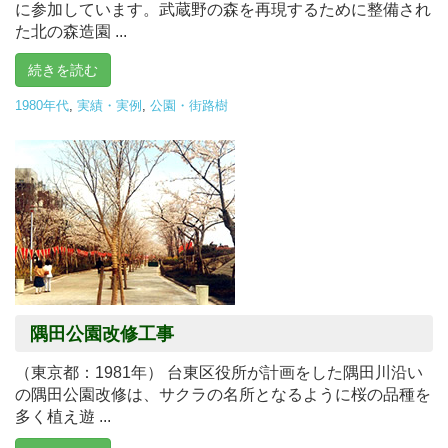
に参加しています。武蔵野の森を再現するために整備され
た北の森造園 ...
続きを読む
1980年代
,
実績・実例
,
公園・街路樹
隅田公園改修工事
（東京都：1981年） 台東区役所が計画をした隅田川沿い
の隅田公園改修は、サクラの名所となるように桜の品種を
多く植え遊 ...