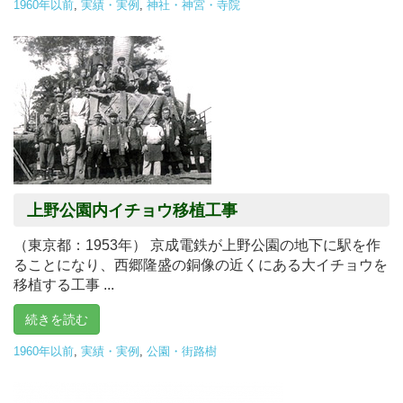
1960年以前
,
実績・実例
,
神社・神宮・寺院
上野公園内イチョウ移植工事
（東京都：1953年） 京成電鉄が上野公園の地下に駅を作
ることになり、西郷隆盛の銅像の近くにある大イチョウを
移植する工事 ...
続きを読む
1960年以前
,
実績・実例
,
公園・街路樹