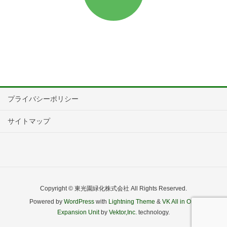
プライバシーポリシー
サイトマップ
Copyright © 東光園緑化株式会社 All Rights Reserved.
Powered by
WordPress
with
Lightning Theme
&
VK All in One
Expansion Unit
by
Vektor,Inc.
technology.